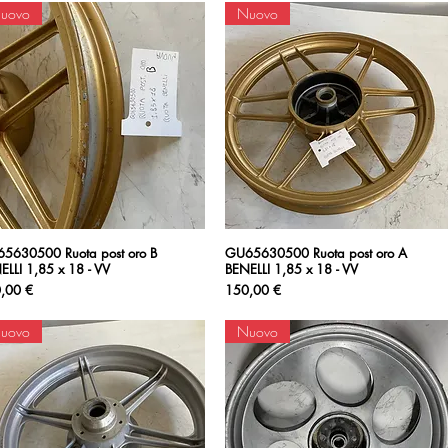
uovo
Nuovo
5630500 Ruota post oro B
Vista rapida
GU65630500 Ruota post oro A
Vista rapida
ELLI 1,85 x 18 - VV
BENELLI 1,85 x 18 - VV
zzo
Prezzo
,00 €
150,00 €
uovo
Nuovo