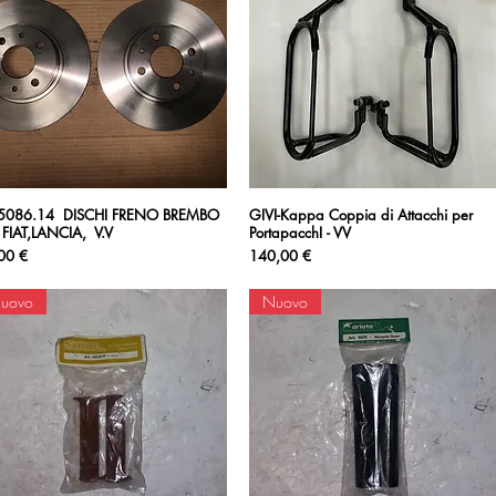
5086.14 DISCHI FRENO BREMBO
Vista rapida
GIVI-Kappa Coppia di Attacchi per
Vista rapida
 FIAT,LANCIA, V.V
PortapacchI - VV
zzo
Prezzo
00 €
140,00 €
uovo
Nuovo