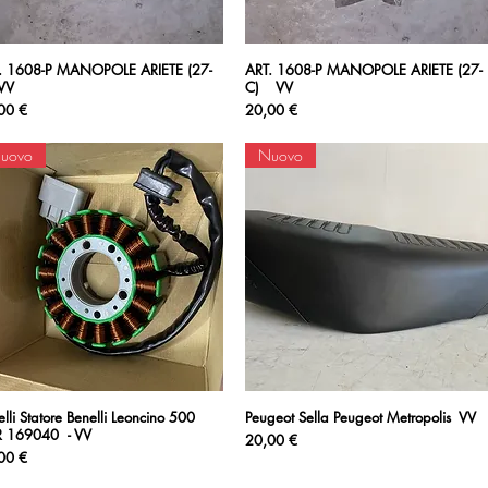
. 1608-P MANOPOLE ARIETE (27-
Vista rapida
ART. 1608-P MANOPOLE ARIETE (27-
Vista rapida
VV
C) VV
zzo
Prezzo
00 €
20,00 €
uovo
Nuovo
lli Statore Benelli Leoncino 500
Vista rapida
Peugeot Sella Peugeot Metropolis VV
Vista rapida
 169040 - VV
Prezzo
20,00 €
zzo
00 €