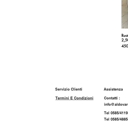
Ruo
2,5
Pre
450
Servizio Clienti
Assistenza
Termini E Condizioni
Contatti :
info@aldova
Tel 0585/4119
Tel 0585/488