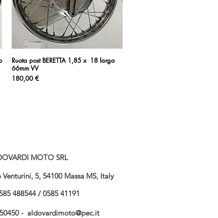
o
Ruota post BERETTA 1,85 x 18 larga
Vista rapida
66mm VV
Prezzo
180,00 €
DOVARDI MOTO SRL
Venturini, 5, 54100 Massa MS, Italy
585 488544 / 0585 41191
750450 -
aldovardimoto@pec.it