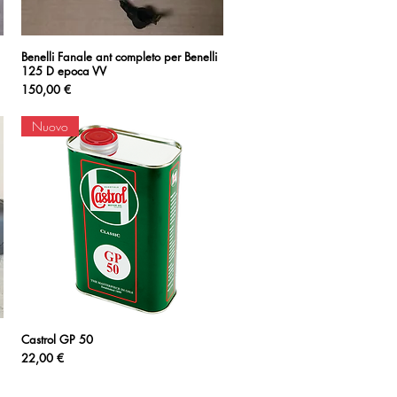
Benelli Fanale ant completo per Benelli
Vista rapida
125 D epoca VV
Prezzo
150,00 €
Nuovo
Castrol GP 50
Vista rapida
Prezzo
22,00 €