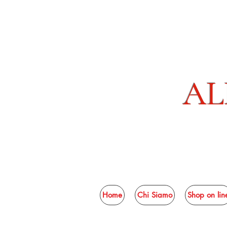
AL
Home
Chi Siamo
Shop on lin