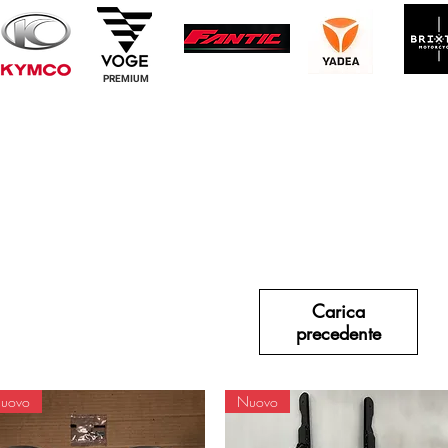
PREMIUM
Carica
precedente
uovo
Nuovo