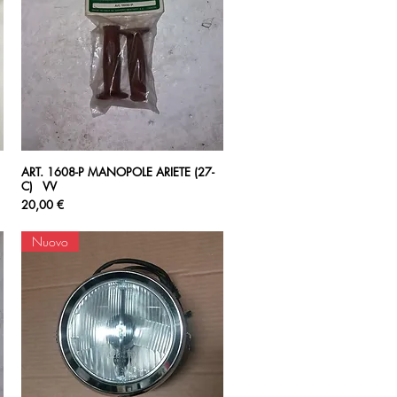
ART. 1608-P MANOPOLE ARIETE (27-
Vista rapida
C) VV
Prezzo
20,00 €
Nuovo