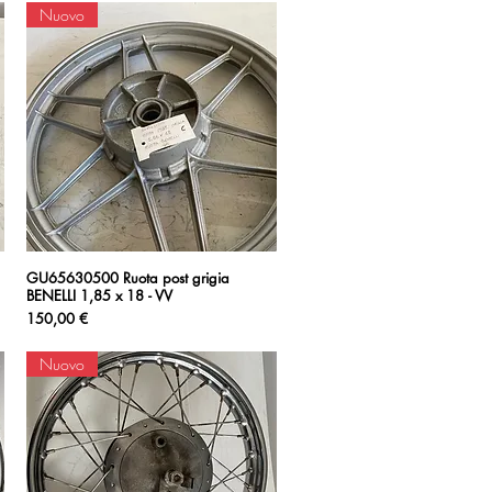
Nuovo
GU65630500 Ruota post grigia
Vista rapida
BENELLI 1,85 x 18 - VV
Prezzo
150,00 €
Nuovo