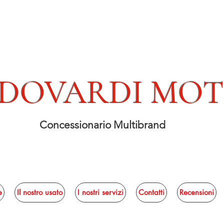
DOVARDI MO
Concessionario Multibrand
e
Il nostro usato
I nostri servizi
Contatti
Recensioni