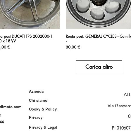
ta post DUCATI FPS 2002000-1
Vista rapida
Ruota post. GENERAL CYCLES - Camill
Vista rapida
0 x 18 VV
-
zzo
Prezzo
,00 €
30,00 €
Carica altro
Azienda
AL
Chi siamo
Via Gasparo 
rdimoto.com
Cooky & Policy
1
0
Privacy
544
Privacy & Legal
PI 01060