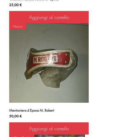
Prezzo
25,00 €
Aggiungi al carrello
Nuovo
Mentoniera d Epoca M. Robert
Prezzo
50,00 €
Aggiungi al carrello