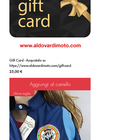
Gift Card - Acquistalo su
https://www.aldovardimoto.com/gift-card
Prezzo
25,00 €
Aggiungi al carrello
Ultime taglie