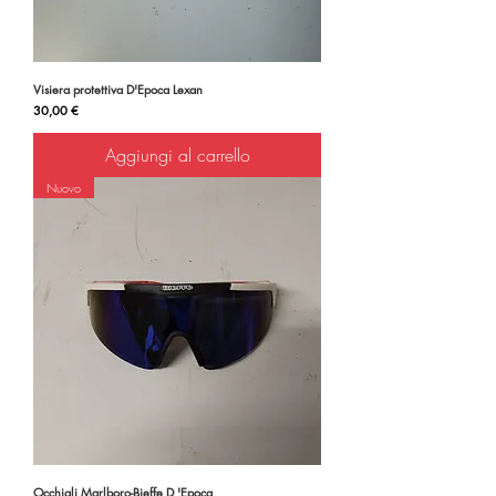
Visiera protettiva D'Epoca Lexan
Prezzo
30,00 €
Aggiungi al carrello
Nuovo
Occhiali Marlboro-Bieffe D 'Epoca