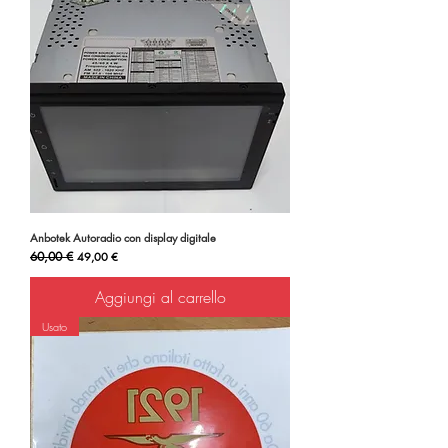
Anbotek Autoradio con display digitale
Prezzo regolare
60,00 €
Prezzo scontato
49,00 €
Aggiungi al carrello
Usato