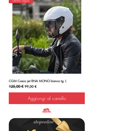
Ultima Taglia
CGM Casco jet RNA MONO bianco tg. L
Prezzo regolare
125,00 €
Prezzo scontato
99,00 €
Aggiungi al carrello