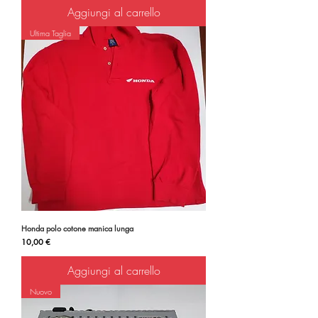
Aggiungi al carrello
Ultima Taglia
Honda polo cotone manica lunga
Prezzo
10,00 €
Aggiungi al carrello
Nuovo