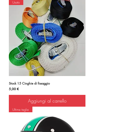
Usato
Stock 15 Cinghie di fissaggio
Prezzo
5,00 €
Aggiungi al carrello
Ultime taglie