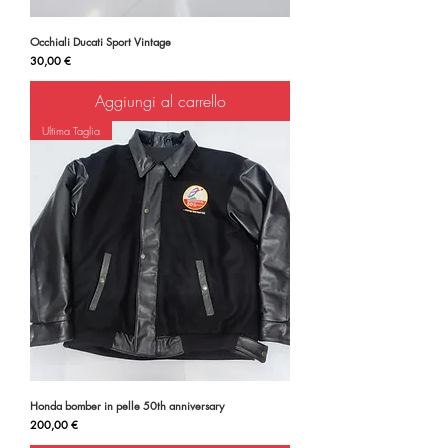
Occhiali Ducati Sport Vintage
Prezzo
30,00 €
Aggiungi al carrello
Ultima Taglia
Honda bomber in pelle 50th anniversary
Prezzo
200,00 €