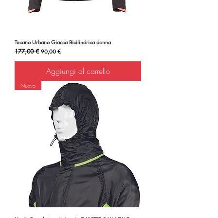
Tucano Urbano Giacca Bicilindrica donna
Prezzo regolare
177,00 €
Prezzo scontato
90,00 €
Aggiungi al carrello
Nuovo