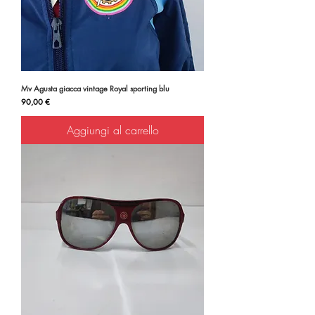
Mv Agusta giacca vintage Royal sporting blu
Prezzo
90,00 €
Aggiungi al carrello