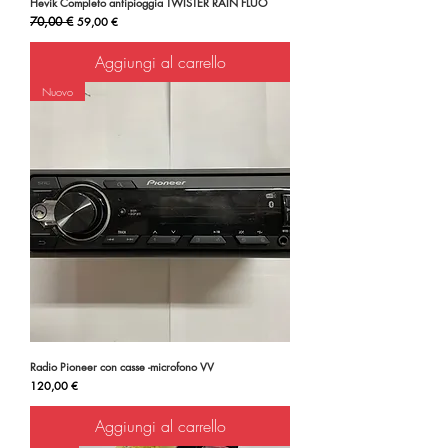
Hevik Completo antipioggia TWISTER RAIN FLUO
Prezzo regolare
70,00 €
Prezzo scontato
59,00 €
Aggiungi al carrello
Nuovo
Radio Pioneer con casse -microfono VV
Prezzo
120,00 €
Aggiungi al carrello