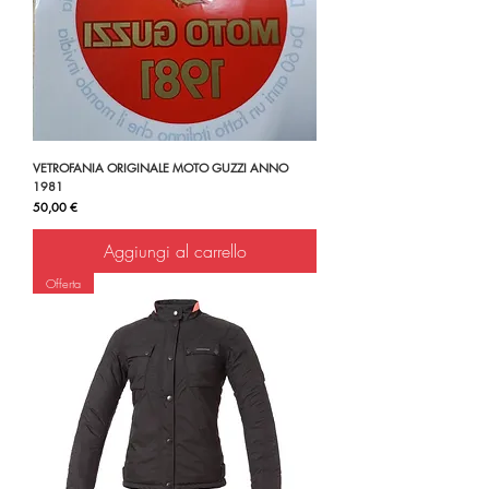
VETROFANIA ORIGINALE MOTO GUZZI ANNO
1981
Prezzo
50,00 €
Aggiungi al carrello
Offerta