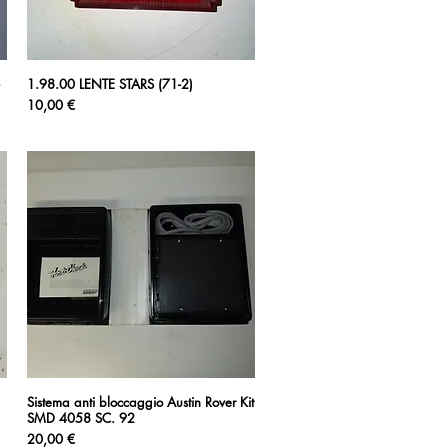
1.98.00 LENTE STARS (71-2)
Vista rapida
Prezzo
10,00 €
Sistema anti bloccaggio Austin Rover Kit
Vista rapida
SMD 4058 SC. 92
Prezzo
20,00 €