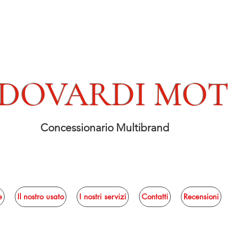
DOVARDI MO
Concessionario Multibrand
e
Il nostro usato
I nostri servizi
Contatti
Recensioni