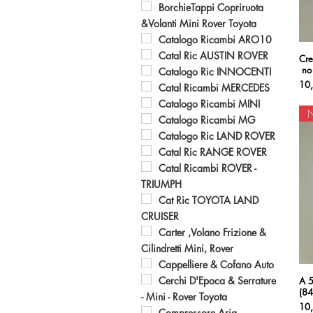
BorchieTappi Copriruota
&Volanti Mini Rover Toyota
Catalogo Ricambi ARO10
Catal Ric AUSTIN ROVER
Cre
no
Catalogo Ric INNOCENTI
Pre
10
Catal Ricambi MERCEDES
Catalogo Ricambi MINI
Catalogo Ricambi MG
Catalogo Ric LAND ROVER
Catal Ric RANGE ROVER
Catal Ricambi ROVER -
TRIUMPH
Cat Ric TOYOTA LAND
CRUISER
Carter ,Volano Frizione &
Cilindretti Mini, Rover
Cappelliere & Cofano Auto
Cerchi D'Epoca & Serrature
A 5
(84
- Mini - Rover Toyota
Pre
10
Compressore Aria