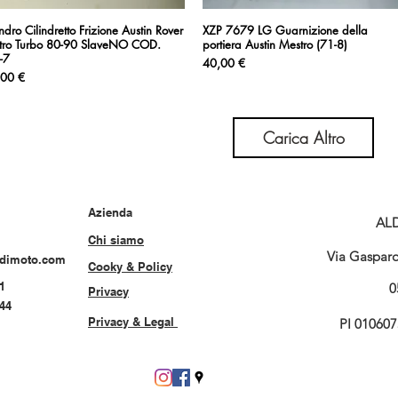
indro Cilindretto Frizione Austin Rover
Vista rapida
XZP 7679 LG Guarnizione della
Vista rapida
tro Turbo 80-90 SlaveNO COD.
portiera Austin Mestro (71-8)
-7
Prezzo
40,00 €
zzo
,00 €
Carica Altro
Azienda
AL
Chi siamo
Via Gasparo 
rdimoto.com
Cooky & Policy
1
0
Privacy
544
Privacy & Legal
PI 01060