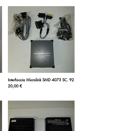
Interfaccia Microlink SMD 4073 SC. 92
Vista rapida
Prezzo
20,00 €