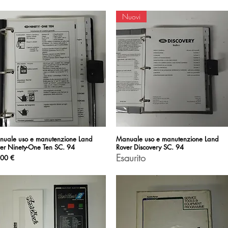
Nuovi
uale uso e manutenzione Land
Vista rapida
Manuale uso e manutenzione Land
Vista rapida
er Ninety-One Ten SC. 94
Rover Discovery SC. 94
Esaurito
zzo
,00 €