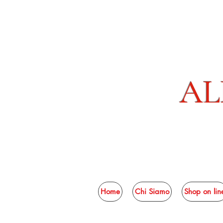
AL
Home
Chi Siamo
Shop on lin