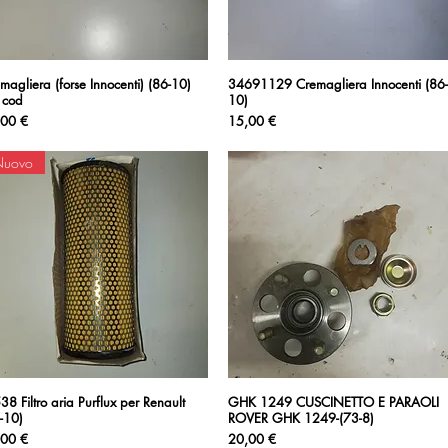
magliera (forse Innocenti) (86-10)
Vista rapida
34691129 Cremagliera Innocenti (86-
Vista rapida
 cod
10)
zzo
Prezzo
,00 €
15,00 €
Nuovo
38 Filtro aria Purflux per Renault
Vista rapida
GHK 1249 CUSCINETTO E PARAOLI
Vista rapida
-10)
ROVER GHK 1249-(73-8)
zzo
Prezzo
,00 €
20,00 €