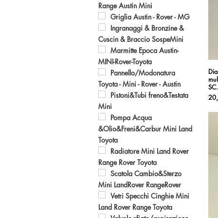
Range Austin Mini
Griglia Austin - Rover - MG
Ingranaggi & Bronzine &
Cuscin & Braccio SospeMini
Marmitte Epoca Austin-
MINI-Rover-Toyota
Dia
Pannello/Modonatura
mul
Toyota - Mini - Rover - Austin
SC
Pistoni&Tubi freno&Testata
Pre
20
Mini
Pompa Acqua
&Olio&Freni&Carbur Mini Land
Toyota
Radiatore Mini Land Rover
Range Rover Toyota
Scatola Cambio&Sterzo
Mini LandRover RangeRover
Vetri Specchi Cinghie Mini
Land Rover Range Toyota