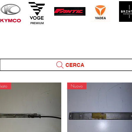
PREMIUM
CERCA
sato
Nuovo