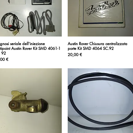
gnosi seriale dell'iniezione
Vista rapida
Austin Rover Chiusura centralizzata
Vista rapida
tipoint Austin Rover Kit SMD 4061-1
porte Kit SMD 4064 SC.92
. 92
Prezzo
20,00 €
zzo
,00 €