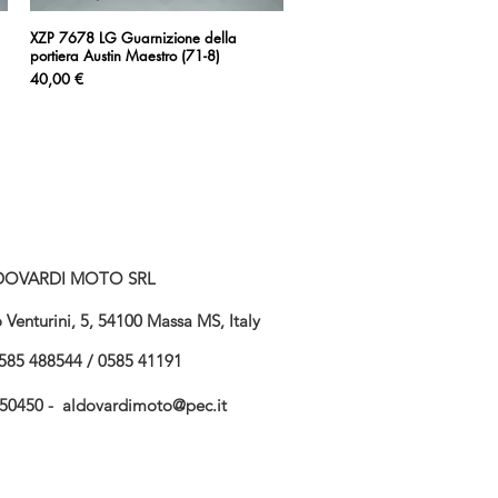
XZP 7678 LG Guarnizione della
Vista rapida
portiera Austin Maestro (71-8)
Prezzo
40,00 €
DOVARDI MOTO SRL
Venturini, 5, 54100 Massa MS, Italy
585 488544 / 0585 41191
750450 -
aldovardimoto@pec.it