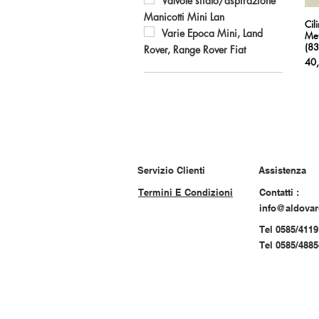
Valvole sfiato/aspirazione
Manicotti Mini Lan
Cil
Varie Epoca Mini, Land
Me
(83
Rover, Range Rover Fiat
Pre
40
Servizio Clienti
Assistenza
Termini E Condizioni
Contatti :
info@aldova
Tel 0585/4119
Tel 0585/488