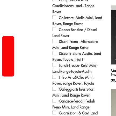
Condizionata Land - Range
Rover
Collettore. Molle Mini, Land
Rover, Range Rover
Coppa Benzina / Diesel
Land Rover
Dischi Freno - Alternatore
Mini Land Range Rover
REVIEWS
Disco Frizione Austin, Land
Rover, Toyota, Fiat t
Fanali-Frecce- Rele' Mini-
Man
Land-Range-Toyota-Austin
Rov
Filtro Aria&Olio Mini,
Pre
30
Rover, range Rover, Toyota
Galleggianti Interruttori
Mini, Land Range Rover,
Ganasce-Ferodi, Pedali
Freno Mini, Land Range
Guarnizioni & Cavi Land