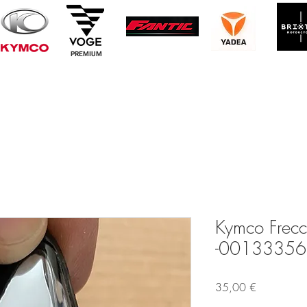
PREMIUM
Kymco Frecci
-00133356 
Prezzo
35,00 €