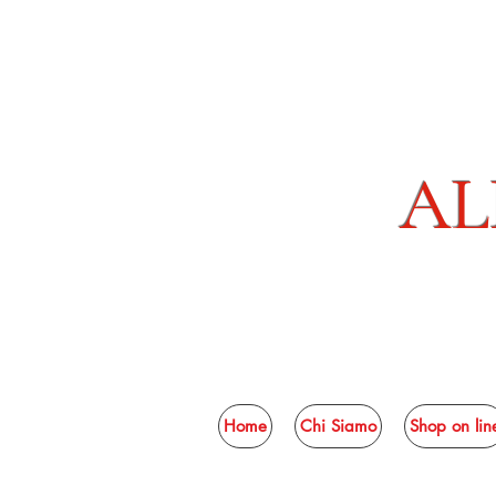
AL
Home
Chi Siamo
Shop on lin