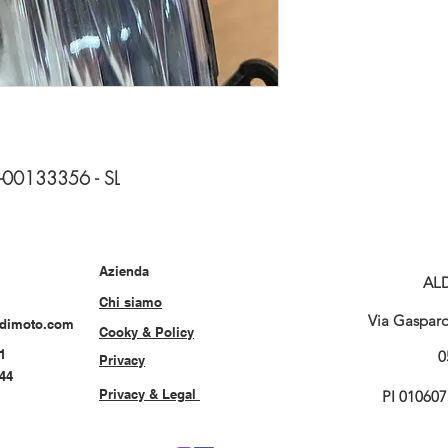
y -00133356 - SL
Azienda
AL
Chi siamo
Via Gasparo 
rdimoto.com
Cooky & Policy
1
0
Privacy
544
Privacy & Legal
PI 01060