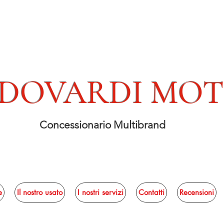
DOVARDI MO
Concessionario Multibrand
e
Il nostro usato
I nostri servizi
Contatti
Recensioni