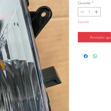
Quantità
*
Esaurito
Avvisami qu