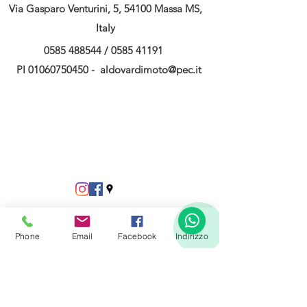
Via Gasparo Venturini, 5, 54100 Massa MS,
Italy
0585 488544
/
0585 41191
PI
01060750450
-
aldovardimoto@pec.it
Phone
Email
Facebook
Indirizzo