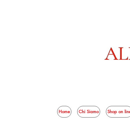
AL
Home
Chi Siamo
Shop on lin