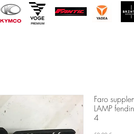
PREMIUM
Faro supple
LAMP fendine
4