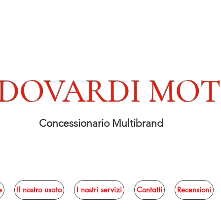
DOVARDI MO
Concessionario Multibrand
e
Il nostro usato
I nostri servizi
Contatti
Recensioni