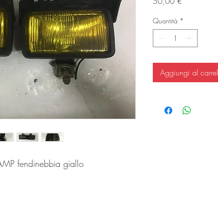
Prezzo
50,00 €
Quantità
*
Aggiungi al carrel
AMP fendinebbia giallo