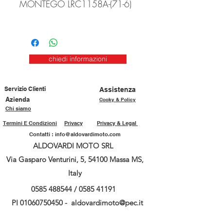
MONTEGO LRC1158A-(71-6)
chiedi informazioni
Servizio Clienti
Assistenza
Azienda
Cooky & Policy
Chi siamo
Termini E Condizioni
Privacy
Privacy & Legal
Contatti :
info@aldovardimoto.com
ALDOVARDI MOTO SRL
Via Gasparo Venturini, 5, 54100 Massa MS,
Italy
0585 488544
/
0585 41191
PI
01060750450
-
aldovardimoto@pec.it