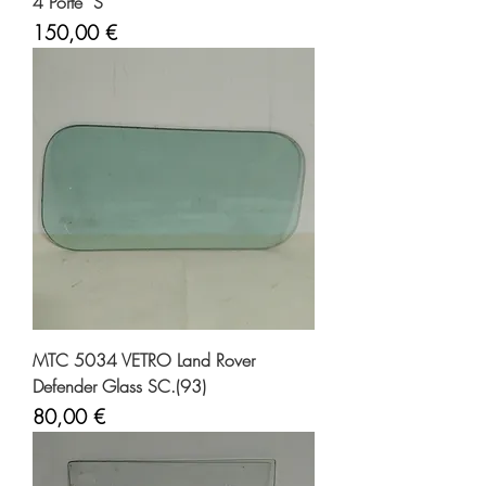
4 Porte S
Prezzo
150,00 €
MTC 5034 VETRO Land Rover
Defender Glass SC.(93)
Prezzo
80,00 €