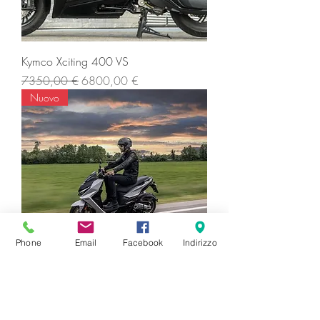
Kymco Xciting 400 VS
Prezzo regolare
Prezzo scontato
7350,00 €
6800,00 €
Nuovo
Phone
Email
Facebook
Indirizzo
Kymco Krv 200
Prezzo
5250,00 €