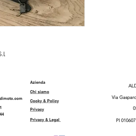
S.L
Azienda
AL
Chi siamo
Via Gasparo 
rdimoto.com
Cooky & Policy
1
0
Privacy
544
Privacy & Legal
PI 01060