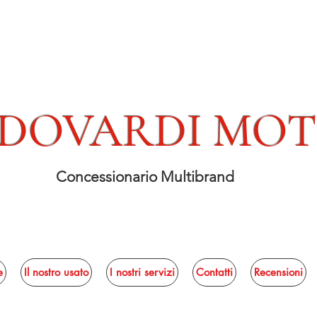
DOVARDI MO
Concessionario Multibrand
e
Il nostro usato
I nostri servizi
Contatti
Recensioni