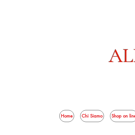
AL
Home
Chi Siamo
Shop on lin