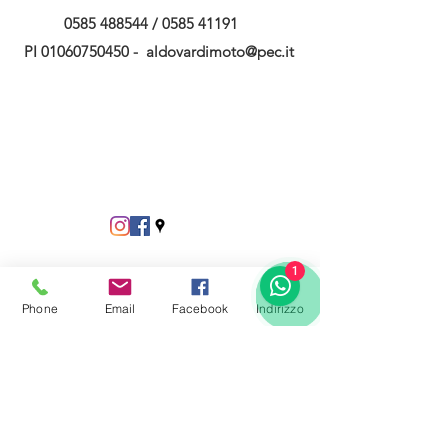
0585 488544
/
0585 41191
PI
01060750450
-
aldovardimoto@pec.it
1
Phone
Email
Facebook
Indirizzo