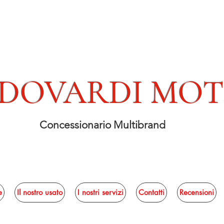
DOVARDI MO
Concessionario Multibrand
e
Il nostro usato
I nostri servizi
Contatti
Recensioni