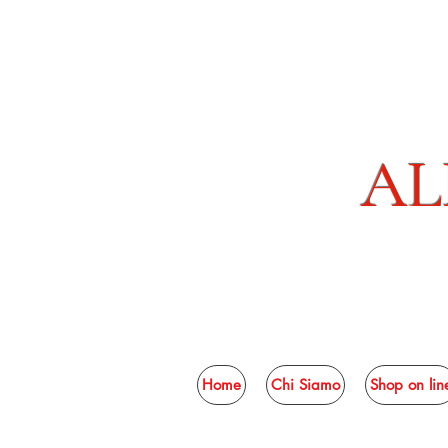
AL
Home
Chi Siamo
Shop on lin