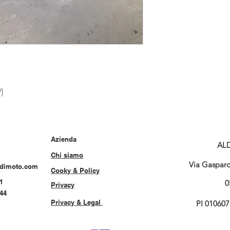
)
Azienda
AL
Chi siamo
Via Gasparo 
rdimoto.com
Cooky & Policy
1
0
Privacy
544
Privacy & Legal
PI 01060