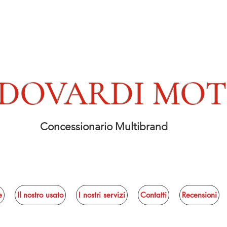
DOVARDI MO
Concessionario Multibrand
e
Il nostro usato
I nostri servizi
Contatti
Recensioni