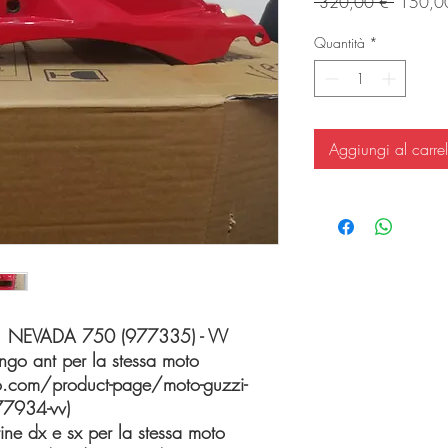
Prezzo 
 320,00 € 
150,0
Quantità
*
Aggiungi al carrel
EVADA 750 (977335) - VV
ango ant per la stessa moto
o.com/product-page/moto-guzzi-
77934-vv)
tine dx e sx per la stessa moto