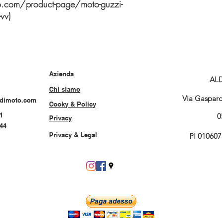
o.com/product-page/moto-guzzi-
vv)
Azienda
AL
Chi siamo
Via Gasparo 
rdimoto.com
Cooky & Policy
1
0
Privacy
544
Privacy & Legal
PI 01060