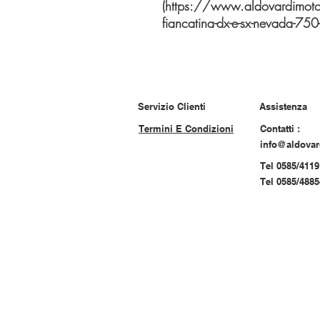
(https://www.aldovardimot
fiancatina-dx-e-sx-nevada-750-
Servizio Clienti
Assistenza
Termini E Condizioni
Contatti :
info@aldova
Tel 0585/4119
Tel 0585/488