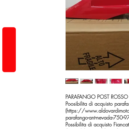
REVIEWS
PARAFANGO POST ROSSO N
Poosibilita di acquisto paraf
(https://www.aldovardimot
parafango-ant-nevada-750-9
Possibilita di acquisto Fianca