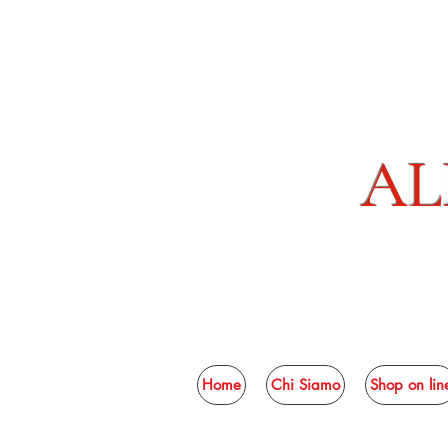
AL
Home
Chi Siamo
Shop on lin