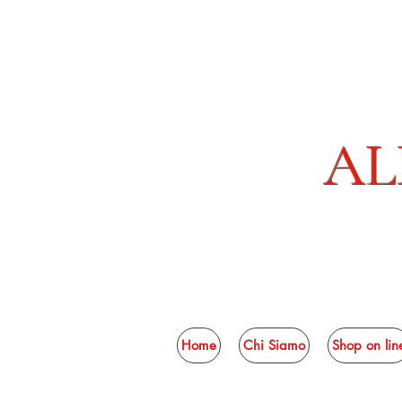
AL
Home
Chi Siamo
Shop on lin