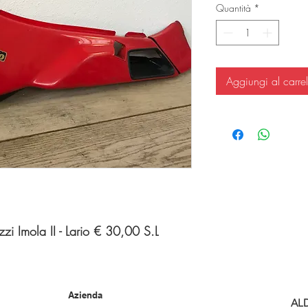
Quantità
*
Aggiungi al carrel
zi Imola II - Lario € 30,00 S.L
Azienda
AL