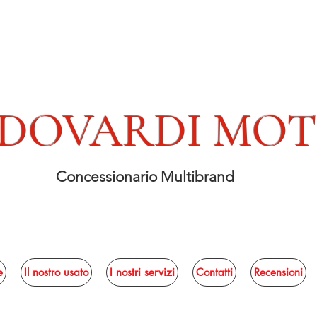
DOVARDI MO
Concessionario Multibrand
e
Il nostro usato
I nostri servizi
Contatti
Recensioni