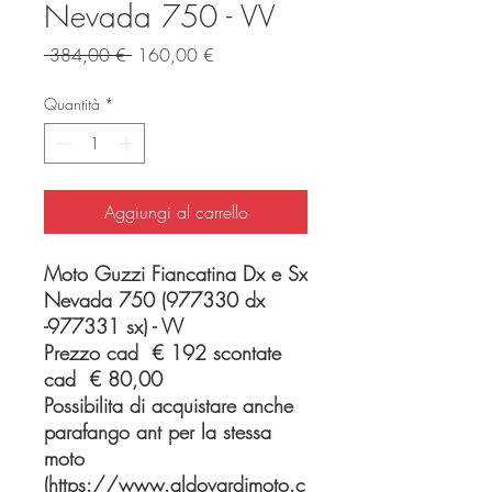
Nevada 750 - VV
Prezzo regolare
Prezzo scontato
 384,00 € 
160,00 €
Quantità
*
Aggiungi al carrello
Moto Guzzi Fiancatina Dx e Sx
Nevada 750 (977330 dx
-977331 sx) - VV
Prezzo cad € 192 scontate
cad € 80,00
Possibilita di acquistare anche
parafango ant per la stessa
moto
(https://www.aldovardimoto.c