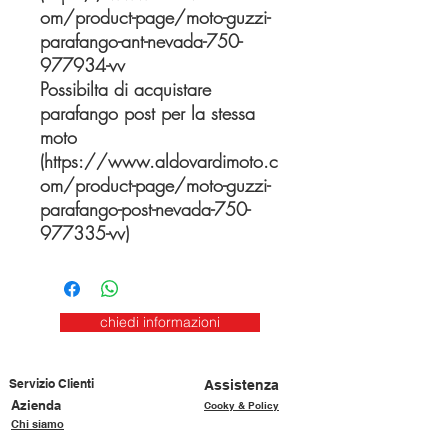
om/product-page/moto-guzzi-
parafango-ant-nevada-750-
977934-vv
Possibilta di acquistare
parafango post per la stessa
moto
(https://www.aldovardimoto.c
om/product-page/moto-guzzi-
parafango-post-nevada-750-
977335-vv)
chiedi informazioni
Servizio Clienti
Assistenza
Azienda
Cooky & Policy
Chi siamo