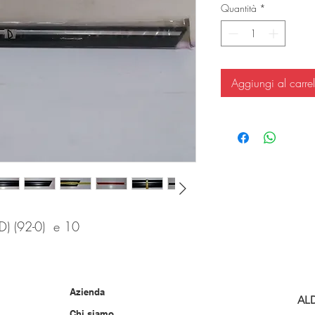
Quantità
*
Aggiungi al carrel
 (92-0) e 10
Azienda
AL
Chi siamo