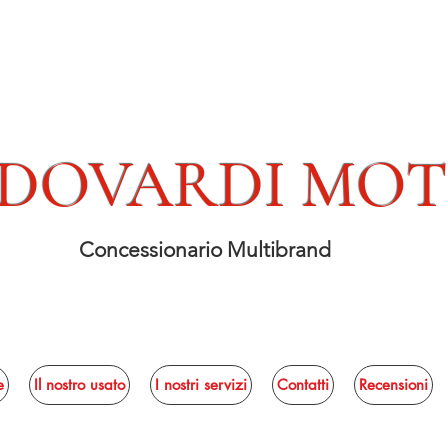
DOVARDI MO
Concessionario Multibrand
e
Il nostro usato
I nostri servizi
Contatti
Recensioni