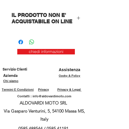
IL PRODOTTO NON E'
ACQUISTABILE ON LINE
CONTATTACI PER AVERE
PIU' INFORMAZIONI AI
SEGUENTI
chiedi informazioni
N. 0585-41191 0585-488544
Servizio Clienti
Assistenza
Azienda
Cooky & Policy
Chi siamo
Termini E Condizioni
Privacy
Privacy & Legal
Contatti :
info@aldovardimoto.com
ALDOVARDI MOTO SRL
Via Gasparo Venturini, 5, 54100 Massa MS,
Italy
0585 488544
/
0585 41191