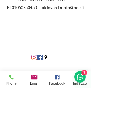
PI
01060750450
-
aldovardimoto@pec.it
1
Phone
Email
Facebook
Indirizzo