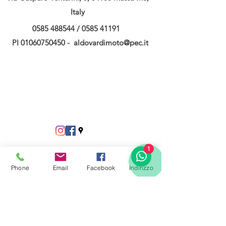
Italy
0585 488544
/
0585 41191
PI
01060750450
-
aldovardimoto@pec.it
1
Phone
Email
Facebook
Indirizzo