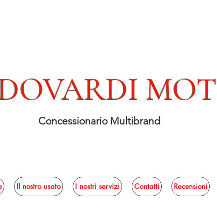
DOVARDI MO
Concessionario Multibrand
e
Il nostro usato
I nostri servizi
Contatti
Recensioni