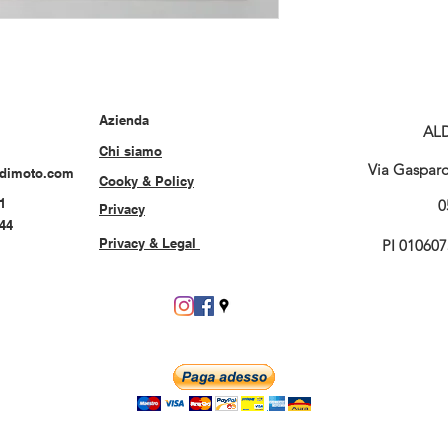
Azienda
AL
Chi siamo
Via Gasparo 
rdimoto.com
Cooky & Policy
1
0
Privacy
544
Privacy & Legal
PI 01060