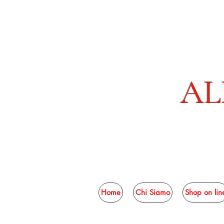
AL
Home
Chi Siamo
Shop on lin