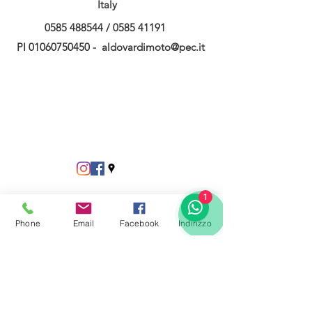
Italy
0585 488544
/
0585 41191
PI
01060750450
-
aldovardimoto@pec.it
1
Phone
Email
Facebook
Indirizzo