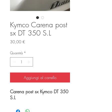
Kymco Carena post
sx DT 350 S.L
Prezzo
30,00 €
Quantità
*
Aggiungi al carrello
Carena post sx Kymco DT 350
S.L