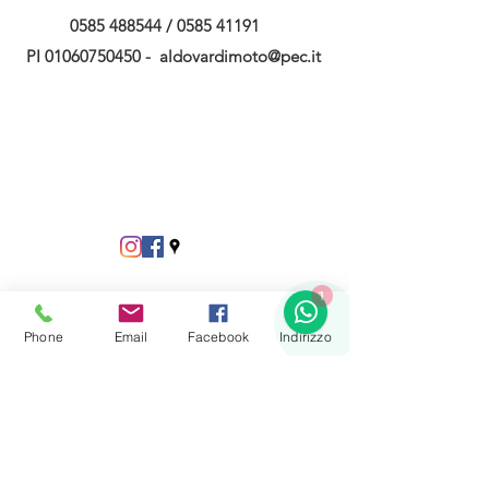
0585 488544
/
0585 41191
PI
01060750450
-
aldovardimoto@pec.it
1
Phone
Email
Facebook
Indirizzo