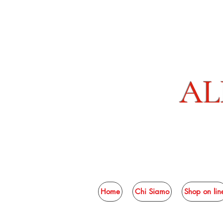
AL
Home
Chi Siamo
Shop on lin