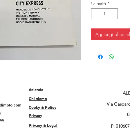
Quantità
*
Aggiungi al carrel
Azienda
AL
Chi siamo
Via Gasparo 
rdimoto.com
Cooky & Policy
1
0
Privacy
544
Privacy & Legal
PI 01060