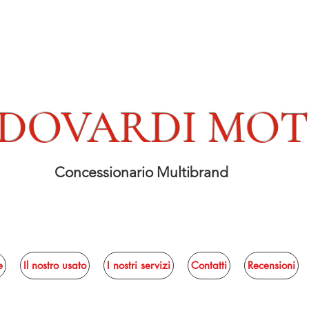
DOVARDI MO
Concessionario Multibrand
e
Il nostro usato
I nostri servizi
Contatti
Recensioni