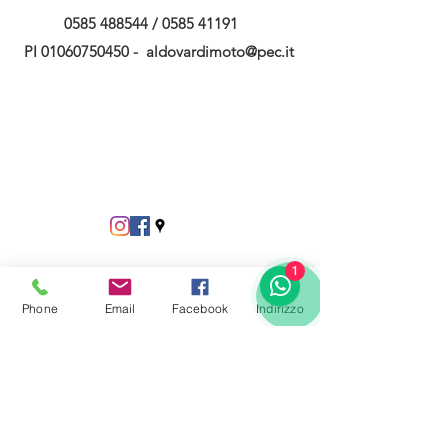
0585 488544
/
0585 41191
PI
01060750450
-
aldovardimoto@pec.it
1
Phone
Email
Facebook
Indirizzo