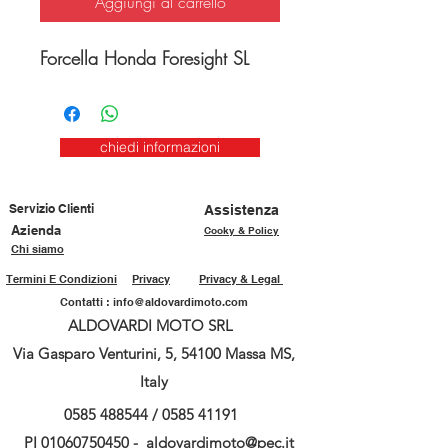
Aggiungi al carrello
Forcella Honda Foresight SL
chiedi informazioni
Servizio Clienti
Assistenza
Azienda
Cooky & Policy
Chi siamo
Termini E Condizioni
Privacy
Privacy & Legal
Contatti :
info@aldovardimoto.com
ALDOVARDI MOTO SRL
Via Gasparo Venturini, 5, 54100 Massa MS,
Italy
0585 488544
/
0585 41191
PI
01060750450
-
aldovardimoto@pec.it