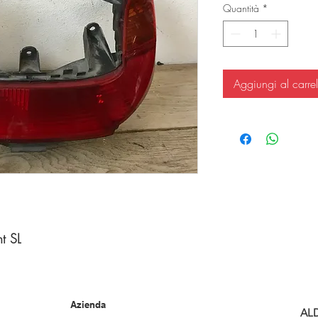
Quantità
*
Aggiungi al carrel
t SL
Azienda
AL