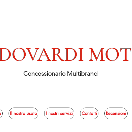
DOVARDI MO
Concessionario Multibrand
e
Il nostro usato
I nostri servizi
Contatti
Recensioni