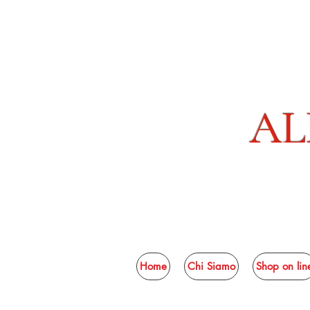
AL
Home
Chi Siamo
Shop on lin