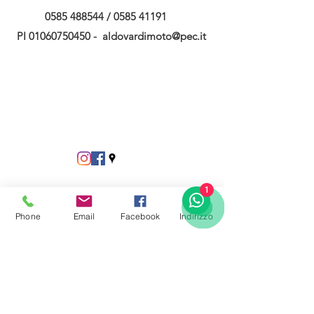
0585 488544
/
0585 41191
PI
01060750450
-
aldovardimoto@pec.it
1
Phone
Email
Facebook
Indirizzo