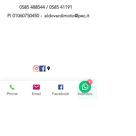
0585 488544
/
0585 41191
PI
01060750450
-
aldovardimoto@pec.it
1
Phone
Email
Facebook
Indirizzo