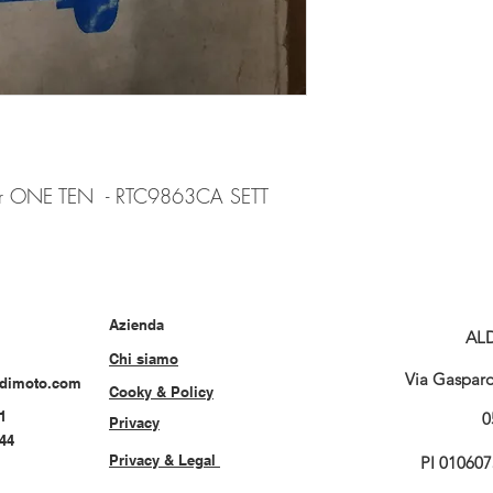
ver ONE TEN - RTC9863CA SETT
Azienda
AL
Chi siamo
Via Gasparo 
rdimoto.com
Cooky & Policy
1
0
Privacy
544
Privacy & Legal
PI 01060