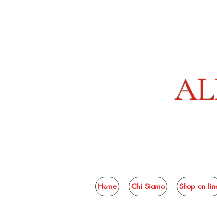
AL
Home
Chi Siamo
Shop on lin