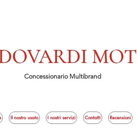
DOVARDI MO
Concessionario Multibrand
e
Il nostro usato
I nostri servizi
Contatti
Recensioni