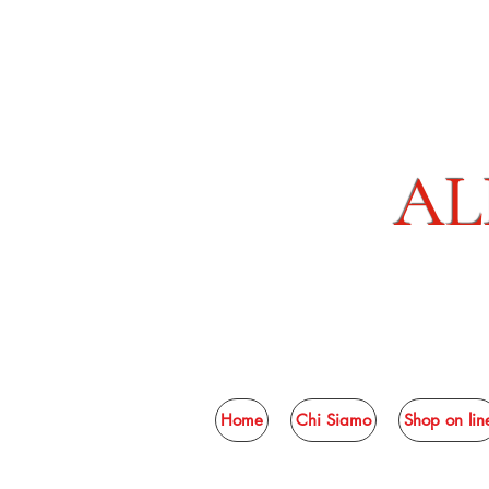
AL
Home
Chi Siamo
Shop on lin