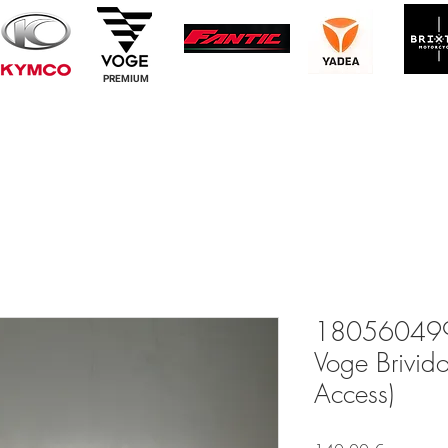
PREMIUM
180560499
Voge Brivid
Access)