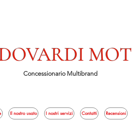
DOVARDI MO
Concessionario Multibrand
e
Il nostro usato
I nostri servizi
Contatti
Recensioni