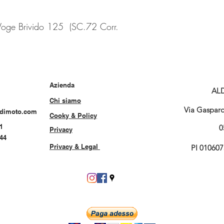
ge Brivido 125 (SC.72 Corr.
Azienda
AL
Chi siamo
Via Gasparo 
rdimoto.com
Cooky & Policy
1
0
Privacy
544
Privacy & Legal
PI 01060