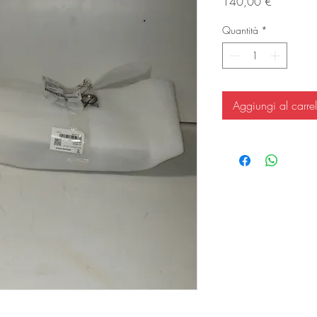
Prezzo
140,00 €
Quantità
*
Aggiungi al carrel