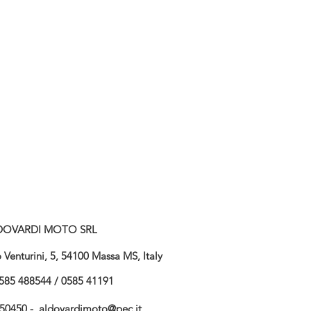
DOVARDI MOTO SRL
Venturini, 5, 54100 Massa MS, Italy
585 488544 / 0585 41191
750450 -
aldovardimoto@pec.it