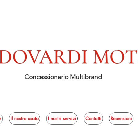
DOVARDI MO
Concessionario Multibrand
e
Il nostro usato
I nostri servizi
Contatti
Recensioni