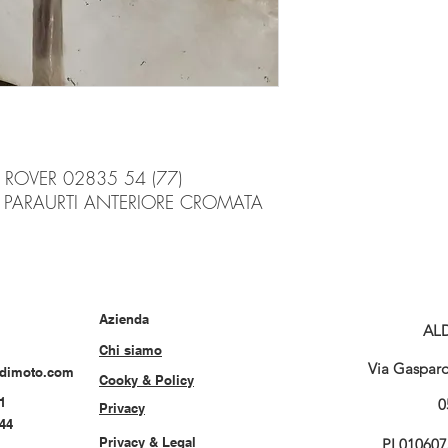
OVER 02835 54 (77)
 PARAURTI ANTERIORE CROMATA
Azienda
AL
Chi siamo
Via Gasparo 
rdimoto.com
Cooky & Policy
1
0
Privacy
544
Privacy & Legal
PI 01060