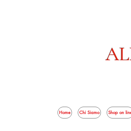
AL
Home
Chi Siamo
Shop on lin