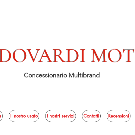
DOVARDI MO
Concessionario Multibrand
e
Il nostro usato
I nostri servizi
Contatti
Recensioni