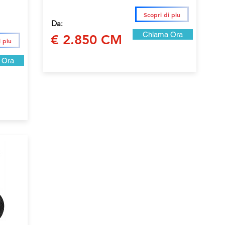
Scopri di piu
Da:
Chiama Ora
€ 2.850 CM
i piu
 Ora