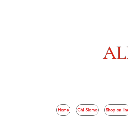
AL
Home
Chi Siamo
Shop on lin