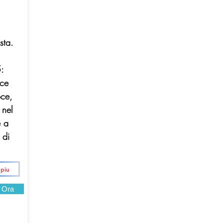
sta.
:
sce
oce,
 nel
e a
 di
 piu
 Ora