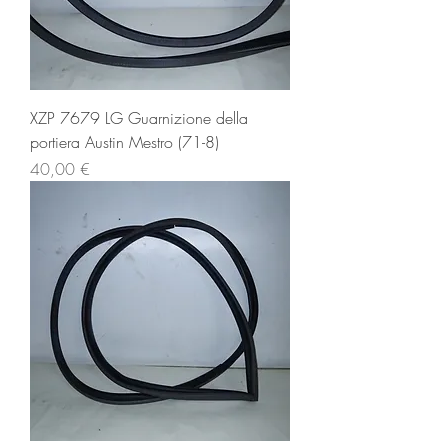
XZP 7679 LG Guarnizione della
portiera Austin Mestro (71-8)
Prezzo
40,00 €