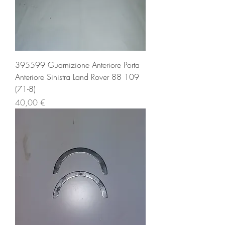
395599 Guarnizione Anteriore Porta
Anteriore Sinistra Land Rover 88 109
(71-8)
Prezzo
40,00 €