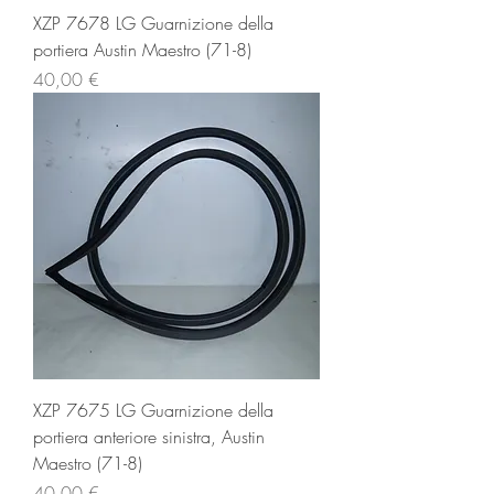
XZP 7678 LG Guarnizione della
portiera Austin Maestro (71-8)
Prezzo
40,00 €
XZP 7675 LG Guarnizione della
portiera anteriore sinistra, Austin
Maestro (71-8)
Prezzo
40,00 €