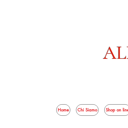
AL
Home
Chi Siamo
Shop on lin