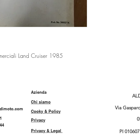
merciali Land Cruiser 1985
Azienda
AL
Chi siamo
Via Gasparo 
rdimoto.com
Cooky & Policy
1
0
Privacy
544
Privacy & Legal
PI 01060