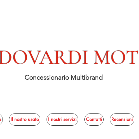
DOVARDI MO
Concessionario Multibrand
e
Il nostro usato
I nostri servizi
Contatti
Recensioni