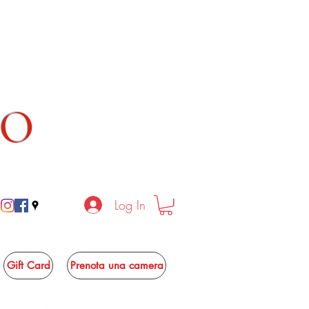
TO
Log In
Gift Card
Prenota una camera