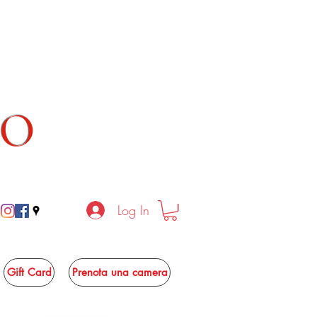
TO
Log In
Gift Card
Prenota una camera