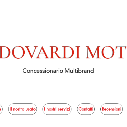
DOVARDI MO
Concessionario Multibrand
e
Il nostro usato
I nostri servizi
Contatti
Recensioni