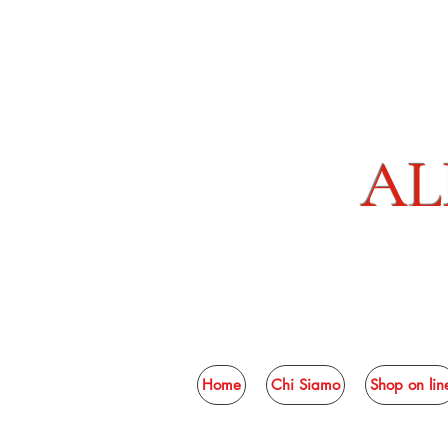
AL
Home
Chi Siamo
Shop on lin