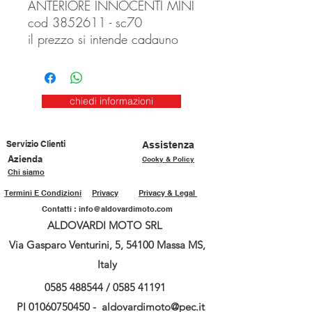
ANTERIORE INNOCENTI MINI
cod 3852611 - sc70
il prezzo si intende cadauno
chiedi informazioni
Servizio Clienti
Assistenza
Azienda
Cooky & Policy
Chi siamo
Termini E Condizioni
Privacy
Privacy & Legal
Contatti :
info@aldovardimoto.com
ALDOVARDI MOTO SRL
Via Gasparo Venturini, 5, 54100 Massa MS,
Italy
0585 488544
/
0585 41191
PI
01060750450
-
aldovardimoto@pec.it