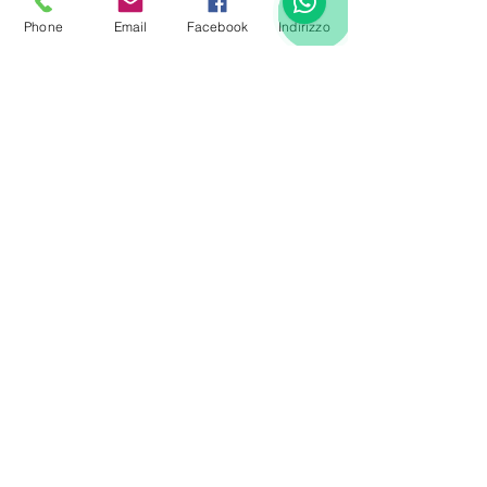
Phone
Email
Facebook
Indirizzo
Questo sito web utilizza i cookie per migliorare la
vostra esperienza. Continuando la navigazione
accetti le nostre policy