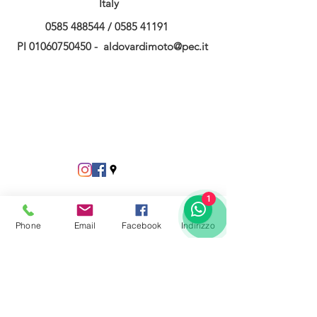
Italy
0585 488544
/
0585 41191
PI
01060750450
-
aldovardimoto@pec.it
1
Phone
Email
Facebook
Indirizzo