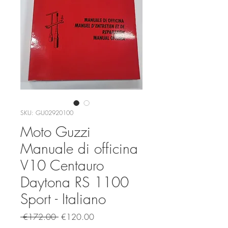
SKU: GU02920100
Moto Guzzi
Manuale di officina
V10 Centauro
Daytona RS 1100
Sport - Italiano
Regular Price
Sale Price
 €172.00 
€120.00