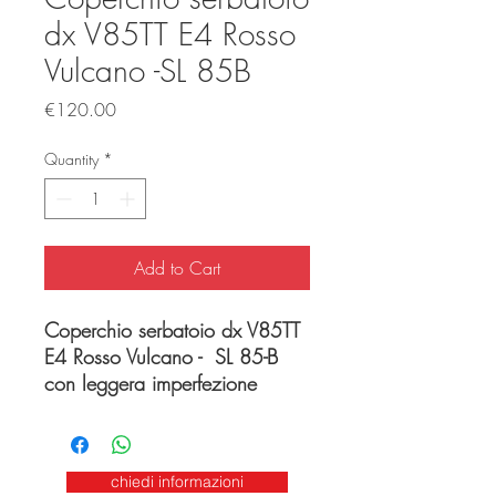
dx V85TT E4 Rosso
Vulcano -SL 85B
Price
€120.00
Quantity
*
Add to Cart
Coperchio serbatoio dx V85TT
E4 Rosso Vulcano - SL 85-B
con leggera imperfezione
chiedi informazioni