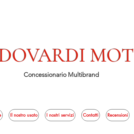
DOVARDI MO
Concessionario Multibrand
e
Il nostro usato
I nostri servizi
Contatti
Recensioni