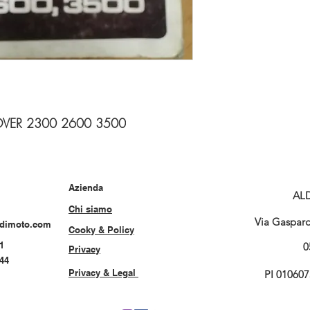
 ROVER 2300 2600 3500
Azienda
AL
Chi siamo
Via Gasparo 
rdimoto.com
Cooky & Policy
1
0
Privacy
544
Privacy & Legal
PI 01060