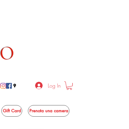
TO
Log In
Gift Card
Prenota una camera