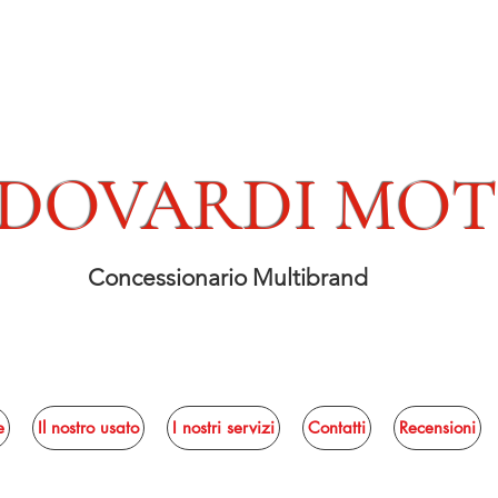
DOVARDI MO
Concessionario Multibrand
e
Il nostro usato
I nostri servizi
Contatti
Recensioni