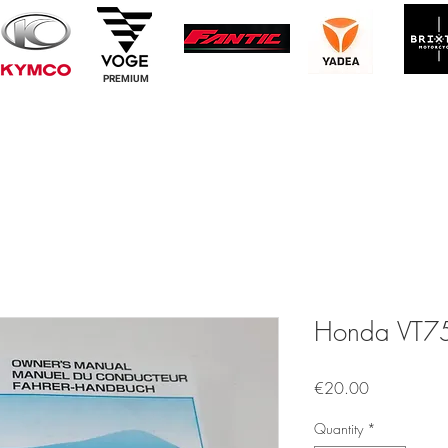
PREMIUM
Honda VT75
Price
€20.00
Quantity
*