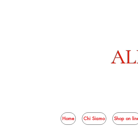
AL
Home
Chi Siamo
Shop on lin