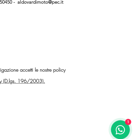
750450 -
aldovardimoto@pec.it
gazione accetti le nostre policy
vacy (D.lgs. 196/2003).
1