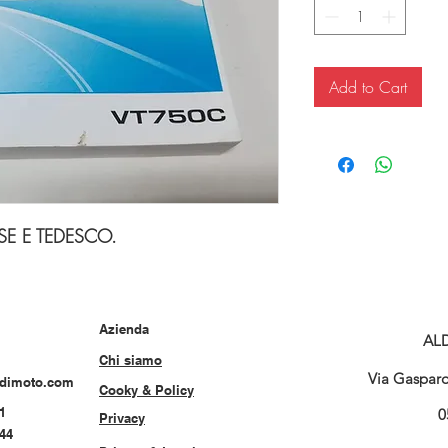
Add to Cart
SE E TEDESCO.
Azienda
AL
Chi siamo
Via Gasparo 
rdimoto.com
Cooky & Policy
1
0
Privacy
544