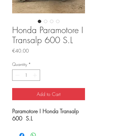
Honda Paramotore I
Transalp 600 S.L
Price
€40.00
Quantity
*
Add to Cart
Paramotore I Honda Transalp
600 S.L