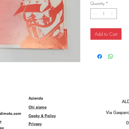
Quantity
*
Add to Cart
Azienda
AL
Chi siamo
Via Gasparo 
rdimoto.com
Cooky & Policy
1
0
Privacy
544