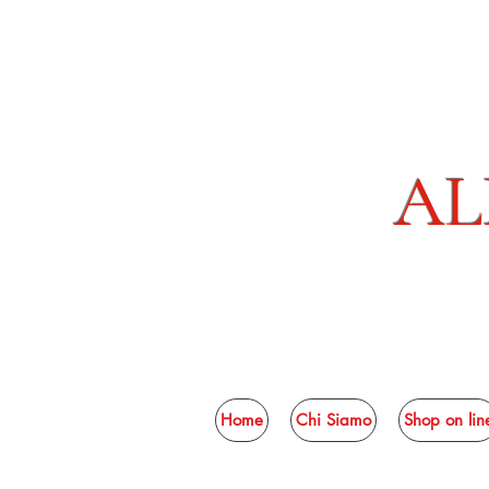
AL
Home
Chi Siamo
Shop on lin