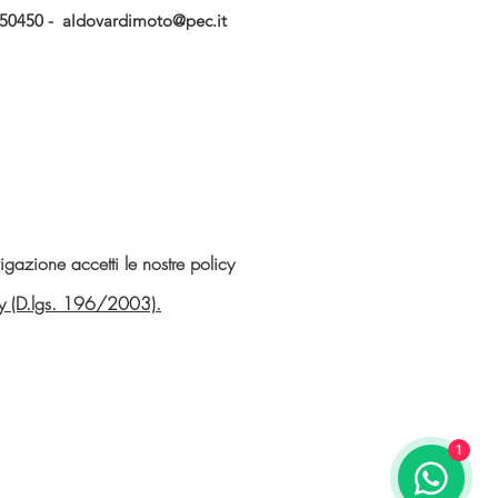
750450 -
aldovardimoto@pec.it
gazione accetti le nostre policy
vacy (D.lgs. 196/2003).
1