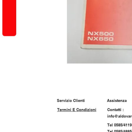
REVIEWS
Servizio Clienti
Assistenza
Termini E Condizioni
Contatti :
info@aldova
Tel 0585/4119
Tel 0585/488