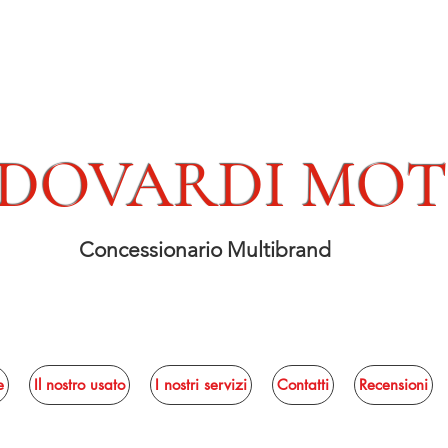
DOVARDI MO
Concessionario Multibrand
e
Il nostro usato
I nostri servizi
Contatti
Recensioni