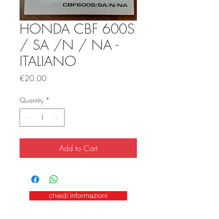
HONDA CBF 600S
/ SA /N / NA -
ITALIANO
Price
€20.00
Quantity
*
Add to Cart
chiedi informazioni