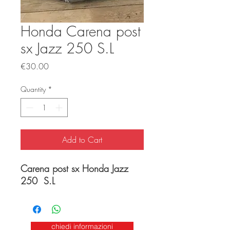
Honda Carena post
sx Jazz 250 S.L
Price
€30.00
Quantity
*
Add to Cart
Carena post sx Honda Jazz
250 S.L
chiedi informazioni