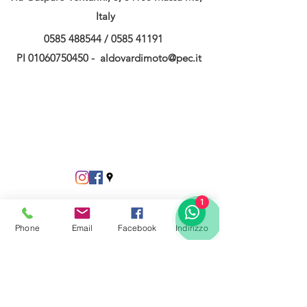
Italy
0585 488544
/
0585 41191
PI
01060750450
-
aldovardimoto@pec.it
1
Phone
Email
Facebook
Indirizzo