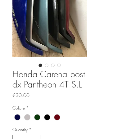
Honda Carena post
dx Pantheon 4T S.L
Price
€30.00
Colore
*
Quantity
*