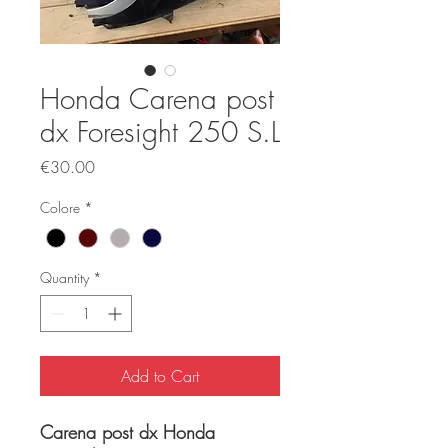
Honda Carena post
dx Foresight 250 S.L
Price
€30.00
Colore
*
Quantity
*
Add to Cart
Carena post dx Honda