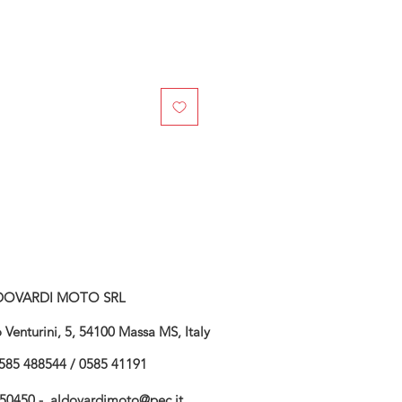
DOVARDI MOTO SRL
Venturini, 5, 54100 Massa MS, Italy
585 488544 / 0585 41191
750450 -
aldovardimoto@pec.it