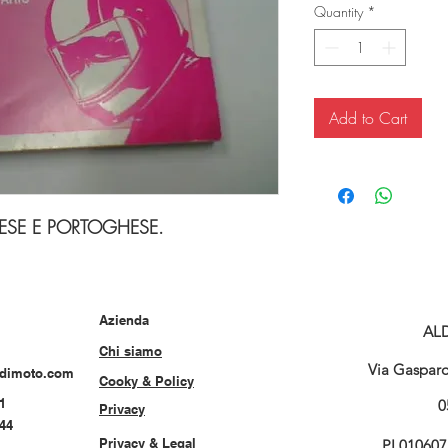
Quantity
*
Add to Cart
ESE E PORTOGHESE.
Azienda
AL
Chi siamo
Via Gasparo 
rdimoto.com
Cooky & Policy
1
0
Privacy
544
Privacy & Legal
PI 01060