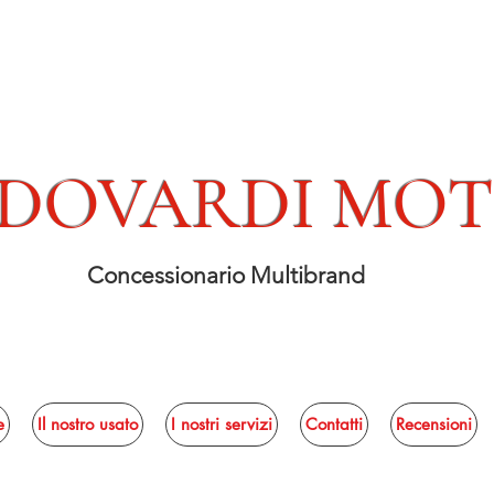
DOVARDI MO
Concessionario Multibrand
e
Il nostro usato
I nostri servizi
Contatti
Recensioni