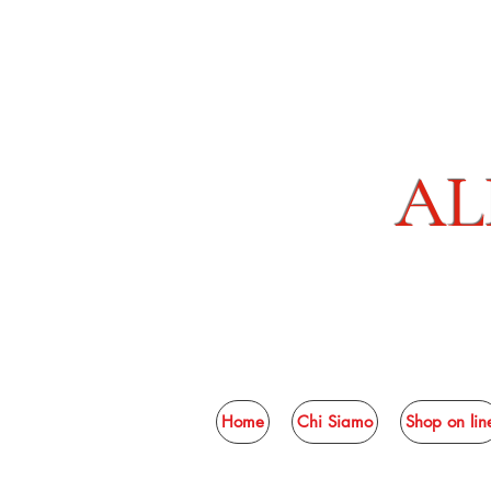
AL
Home
Chi Siamo
Shop on lin