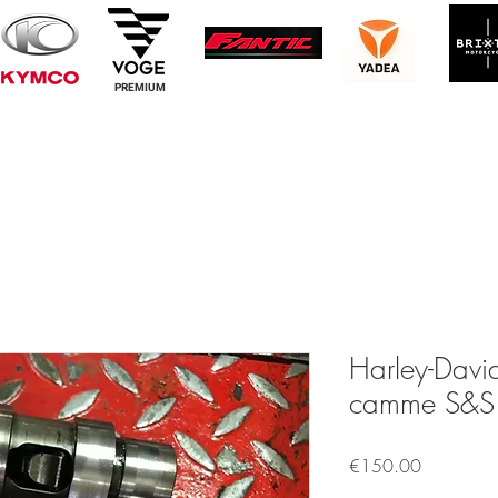
PREMIUM
Harley-Davi
camme S&S p
Price
€150.00