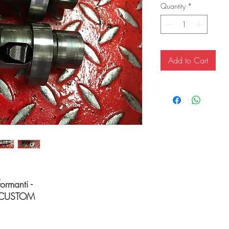
Quantity
*
Add to Cart
rmanti -
L CUSTOM