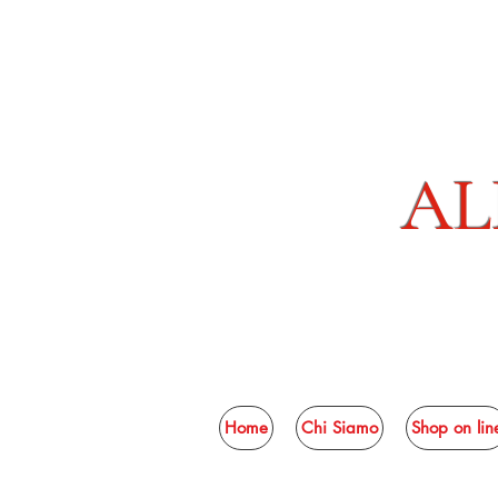
AL
Home
Chi Siamo
Shop on lin