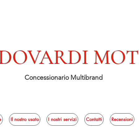
DOVARDI MO
Concessionario Multibrand
e
Il nostro usato
I nostri servizi
Contatti
Recensioni