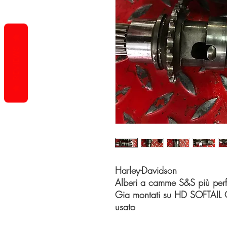
REVIEWS
Harley-Davidson
Alberi a camme S&S più perfo
Gia montati su HD SOFTAI
usato